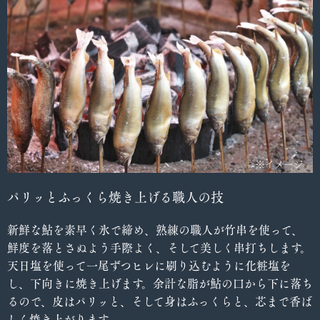
パリッとふっくら焼き上げる職人の技
新鮮な鮎を素早く氷で締め、熟練の職人が竹串を使って、
鮮度を落とさぬよう手際よく、そして美しく串打ちします。
天日塩を使って一尾ずつヒレに刷り込むように化粧塩を
し、下向きに焼き上げます。余計な脂が鮎の口から下に落ち
るので、皮はパリッと、そして身はふっくらと、芯まで香ば
しく焼き上がります。